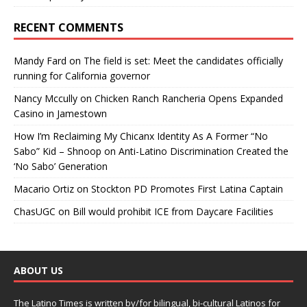
RECENT COMMENTS
Mandy Fard
on
The field is set: Meet the candidates officially
running for California governor
Nancy Mccully
on
Chicken Ranch Rancheria Opens Expanded
Casino in Jamestown
How I’m Reclaiming My Chicanx Identity As A Former “No
Sabo” Kid – Shnoop
on
Anti-Latino Discrimination Created the
‘No Sabo’ Generation
Macario Ortiz
on
Stockton PD Promotes First Latina Captain
ChasUGC
on
Bill would prohibit ICE from Daycare Facilities
ABOUT US
The Latino Times is written by/for bilingual, bi-cultural Latinos for