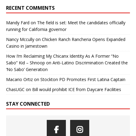
RECENT COMMENTS
Mandy Fard
on
The field is set: Meet the candidates officially
running for California governor
Nancy Mccully
on
Chicken Ranch Rancheria Opens Expanded
Casino in Jamestown
How I’m Reclaiming My Chicanx Identity As A Former “No
Sabo” Kid – Shnoop
on
Anti-Latino Discrimination Created the
‘No Sabo’ Generation
Macario Ortiz
on
Stockton PD Promotes First Latina Captain
ChasUGC
on
Bill would prohibit ICE from Daycare Facilities
STAY CONNECTED